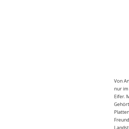
Von An
nur im
Eifer.
Gehört
Platte
Freund
Landst