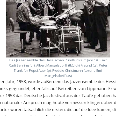
Das Jazzensemble des Hessischen Rundfunks im Jahr 1958 mit
Rudi Sehring (dr), Albert Mangelsdorff (tb), Joki Freund (ts), Peter
Trunk (b), Pepsi Auer (p), Freddie Christmann (tp) und Emil
Mangelsdorff (as)
ben Jahr, 1958, wurde außerdem das Jazzensemble des Hess
nks gegründet, ebenfalls auf Betreiben von Lippmann. Er w
der 1953 das Deutsche Jazzfestival aus der Taufe gehoben ha
 nationaler Anspruch mag heute vermessen klingen, aber d
rter waren tatsächlich die ersten, die auf die Idee kamen, d