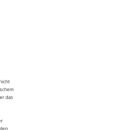
nicht
ischem
er das
er
 den