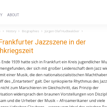
RY
ABOUT
e
History
Biographies
Jürgen Olaf Hudtwalcker
Frankfurter Jazzszene in der
hkriegszeit
s Ende 1939 hatte sich in Frankfurt ein Kreis jugendlicher M
engefunden, der sich mit großer Leidenschaft dem Jazz w
mit einer Musik, die den nationalsozialistischen Machthaber
iff des „Entarteten“ galt. Der synkopierte Rhythmus des Jazz
 nicht zum Marschieren im Gleichschritt, das Prinzip der
isation widersprach den braunen Vorstellungen von Diszipl
am und die Urheber der Musik – Afroamerikaner und viele