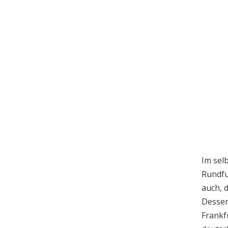
Im sel
Rundfu
auch, 
Dessen
Frankfu