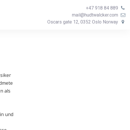
+47 918 84 889
mail@hudtwalcker.com
Oscars gate 12, 0352 Oslo Norway
usiker
idmete
n als
in und