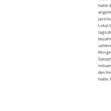
hatte 
angemi
Jazzclu
Lokal 
tagsüb
bezahl
zahlen
Morgen
Saxopho
mitsam
den Ke
hatte.