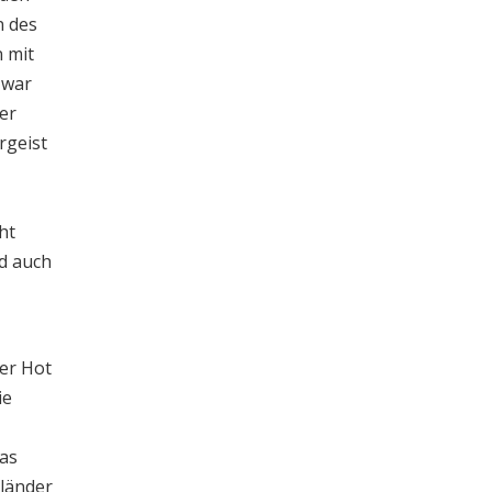
n des
 mit
 war
der
rgeist
ht
ld auch
ser Hot
ie
Das
hländer