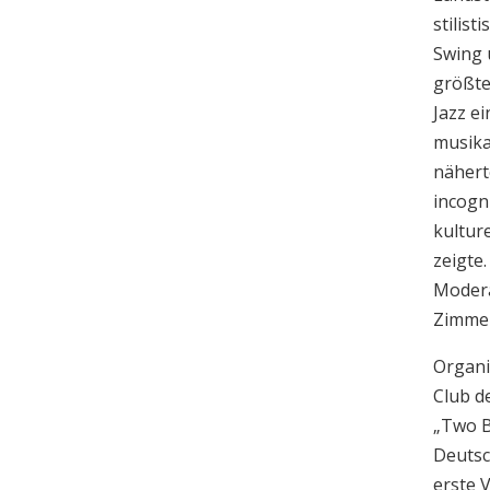
stilis
Swing 
größte
Jazz ei
musika
nähert
incogni
kultur
zeigte
Modera
Zimmer
Organi
Club d
„Two Be
Deutsch
erste 