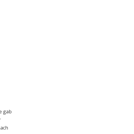
te gab
r
Nach