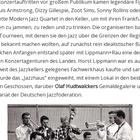
Konzertauftritten vor großem Publikum kamen legendäre F
uis Armstrong, Dizzy Gillespie, Zoot Sims, Sonny Rollins ode
tte Modern Jazz Quartet in den Keller, um mit ihren Frankf
en zu jammen, zu reden und zu trinken. Die organisierten ba
 Tourneen, mit denen sie den Jazz über die Grenzen der Reg
 bekannt machen wollten, auf zunächst rein idealistischer Ba
lchen Anfängen entstand später mit Lippmann+Rau eine de
n Konzertagenturen des Landes. Horst Lippmann war es au
weit des Jazzkellers gelegenes Fachwerkhaus kaufte und san
urde das „Jazzhaus“ eingeweiht, mit einem Lokal in den bei
n Geschossen, darüber
Olaf Hudtwalckers
Gemäldegalerie u
ariat der Deutschen Jazzföderation.