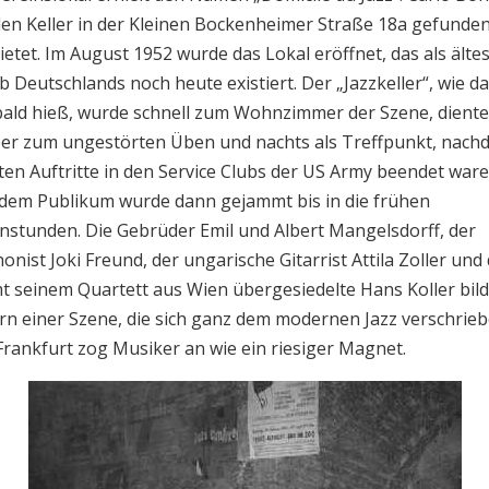
den Keller in der Kleinen Bockenheimer Straße 18a gefunde
etet. Im August 1952 wurde das Lokal eröffnet, das als älte
b Deutschlands noch heute existiert. Der „Jazzkeller“, wie d
bald hieß, wurde schnell zum Wohnzimmer der Szene, diente
er zum ungestörten Üben und nachts als Treffpunkt, nach
ten Auftritte in den Service Clubs der US Army beendet ware
dem Publikum wurde dann gejammt bis in die frühen
stunden. Die Gebrüder Emil und Albert Mangelsdorff, der
nist Joki Freund, der ungarische Gitarrist Attila Zoller und
t seinem Quartett aus Wien übergesiedelte Hans Koller bil
rn einer Szene, die sich ganz dem modernen Jazz verschrie
 Frankfurt zog Musiker an wie ein riesiger Magnet.