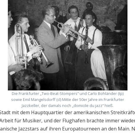
Die Frankfurter „Two-Beat-Stompers“ und Carlo Bohländer (tp)
sowie Emil Mangelsdorff (cl) Mitte der 50er Jahre im Frankfurter
Jazzkeller, der damals noch „domicile du jazz“ hieß.
 Stadt mit dem Hauptquartier der amerikanischen Streitkräf
l Arbeit für Musiker, und der Flughafen brachte immer wiede
anische Jazzstars auf ihren Europatourneen an den Main. 