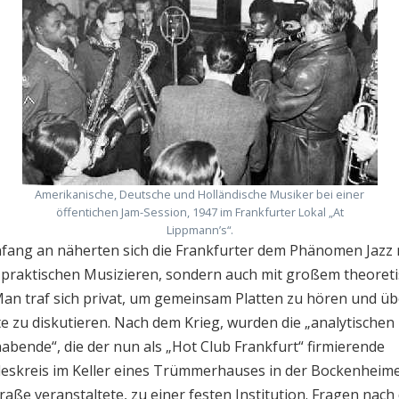
Amerikanische, Deutsche und Holländische Musiker bei einer
öffentichen Jam-Session, 1947 im Frankfurter Lokal „At
Lippmann’s“.
fang an näherten sich die Frankfurter dem Phänomen Jazz 
 praktischen Musizieren, sondern auch mit großem theoret
 Man traf sich privat, um gemeinsam Platten zu hören und üb
e zu diskutieren. Nach dem Krieg, wurden die „analytischen
nabende“, die der nun als „Hot Club Frankfurt“ firmierende
eskreis im Keller eines Trümmerhauses in der Bockenheim
raße veranstaltete, zu einer festen Institution. Fragen nach