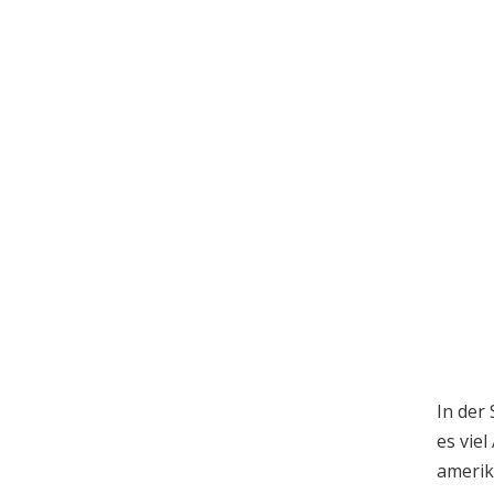
In der
es vie
amerik