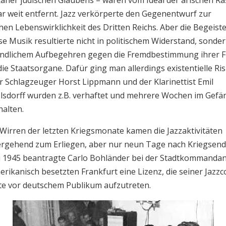
aner jüdischen Glaubens – waren vom Ideal der arischen Ra
r weit entfernt. Jazz verkörperte den Gegenentwurf zur
hen Lebenswirklichkeit des Dritten Reichs. Aber die Begeist
ese Musik resultierte nicht in politischem Widerstand, sonde
endlichem Aufbegehren gegen die Fremdbestimmung ihrer Fr
die Staatsorgane. Dafür ging man allerdings existentielle Ri
er Schlagzeuger Horst Lippmann und der Klarinettist Emil
sdorff wurden z.B. verhaftet und mehrere Wochen im Gefä
ehalten.
 Wirren der letzten Kriegsmonate kamen die Jazzaktivitäten
rgehend zum Erliegen, aber nur neun Tage nach Kriegsend
i 1945 beantragte Carlo Bohländer bei der Stadtkommanda
erikanisch besetzten Frankfurt eine Lizenz, die seiner Jaz
te vor deutschem Publikum aufzutreten.