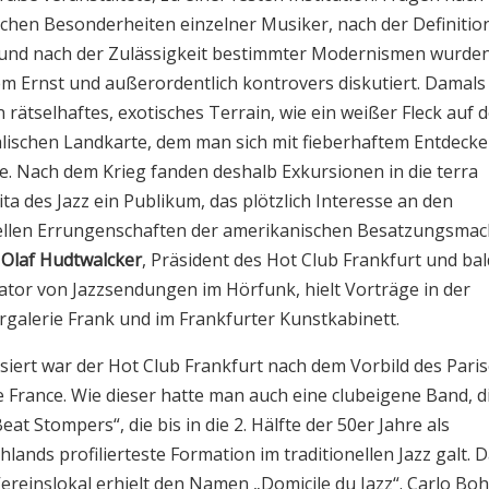
tischen Besonderheiten einzelner Musiker, nach der Definitio
und nach der Zulässigkeit bestimmter Modernismen wurden
m Ernst und außerordentlich kontrovers diskutiert. Damals
n rätselhaftes, exotisches Terrain, wie ein weißer Fleck auf 
lischen Landkarte, dem man sich mit fieberhaftem Entdecke
e. Nach dem Krieg fanden deshalb Exkursionen in die terra
ta des Jazz ein Publikum, das plötzlich Interesse an den
ellen Errungenschaften der amerikanischen Besatzungsmac
.
Olaf Hudtwalcker
, Präsident des Hot Club Frankfurt und ba
tor von Jazzsendungen im Hörfunk, hielt Vorträge in der
galerie Frank und im Frankfurter Kunstkabinett.
siert war der Hot Club Frankfurt nach dem Vorbild des Pari
e France. Wie dieser hatte man auch eine clubeigene Band, d
at Stompers“, die bis in die 2. Hälfte der 50er Jahre als
lands profilierteste Formation im traditionellen Jazz galt. 
Vereinslokal erhielt den Namen „Domicile du Jazz“. Carlo Bo