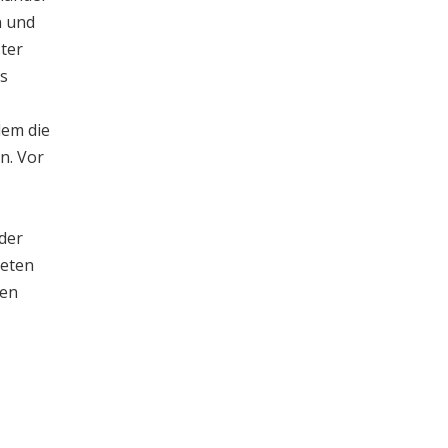
n und
ster
as
dem die
n. Vor
 der
deten
ben