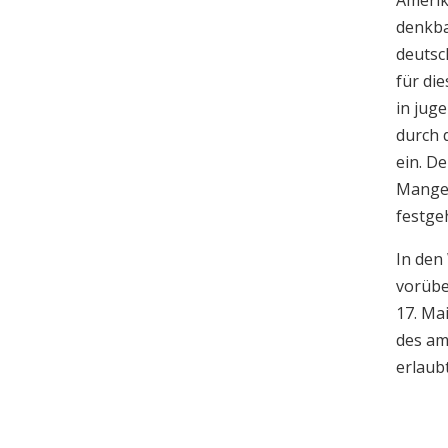
Amerik
denkba
deutsc
für di
in jug
durch 
ein. D
Mangel
festg
In den
vorübe
17. Ma
des am
erlaub