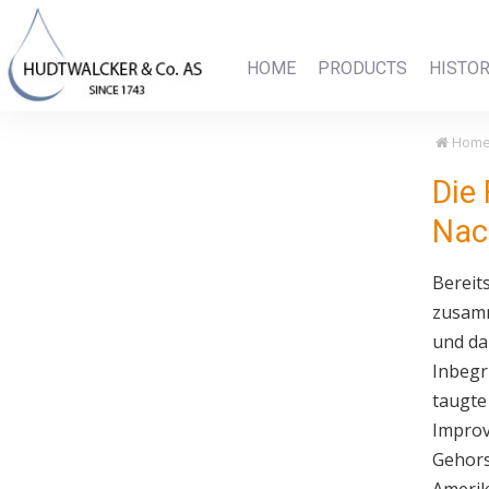
HOME
PRODUCTS
HISTO
Hom
Die 
Nac
Bereit
zusamm
und da
Inbegr
taugte
Improv
Gehors