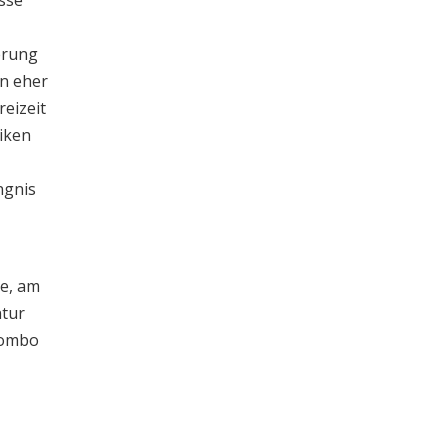
sse
erung
rn eher
eizeit
siken
ngnis
e, am
ntur
zcombo