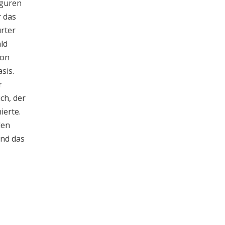
iguren
r das
urter
ld
ion
sis.
r
ch, der
ierte.
den
nd das