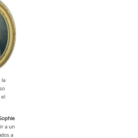
 la
oso
 el
Sophie
ir a un
ados a