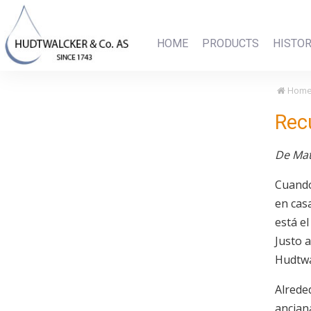
HOME
PRODUCTS
HISTO
Hom
Rec
De Mat
Cuando
en cas
está e
Justo a
Hudtwa
Alreded
ancia