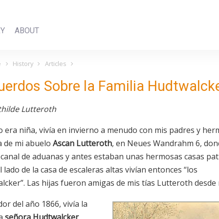
RY
ABOUT
e
History
Articles
uerdos Sobre la Familia Hudtwalck
hilde Lutteroth
 era niña, vivía en invierno a menudo con mis padres y he
a de mi abuelo
Ascan Lutteroth
, en Neues Wandrahm 6, don
l canal de aduanas y antes estaban unas hermosas casas patr
l lado de la casa de escaleras altas vivían entonces “los
lcker”. Las hijas fueron amigas de mis tías Lutteroth desde 
or del año 1866, vivía la
na
señora Hudtwalcker