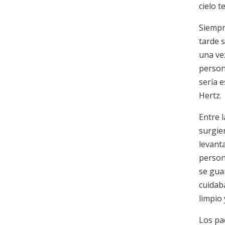
cielo t
Siempr
tarde 
una ve
person
sería e
Hertz.
Entre 
surgie
levant
person
se gua
cuidab
limpio 
Los pad