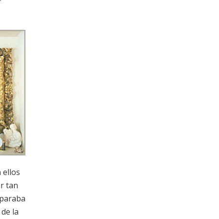
 ellos
r tan
 paraba
 de la