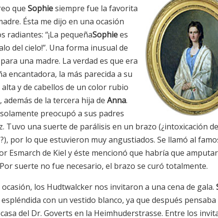
reo que
Sophie
siempre fue la favorita
madre. Ésta me dijo en una ocasión
os radiantes: “¡La pequeña
Sophie
es
lo del cielo!”. Una forma inusual de
 para una madre. La verdad es que era
ña encantadora, la más parecida a su
alta y de cabellos de un color rubio
, además de la tercera hija de
Anna
.
solamente preocupó a sus padres
. Tuvo una suerte de parálisis en un brazo (¿intoxicación de
?), por lo que estuvieron muy angustiados. Se llamó al fam
or Esmarch de Kiel y éste mencionó que habría que amputar
 Por suerte no fue necesario, el brazo se curó totalmente.
 ocasión, los Hudtwalcker nos invitaron a una cena de gala.
 espléndida con un vestido blanco, ya que después pensaba 
 casa del Dr. Goverts en la Heimhuderstrasse. Entre los invit