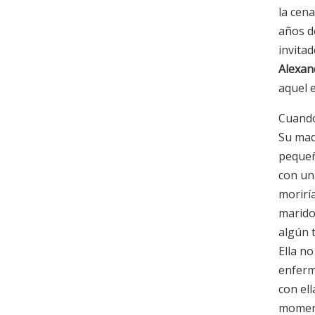
la cen
años d
invita
Alexan
aquel 
Cuando
Su ma
pequeñ
con un
morirí
marido
algún t
Ella n
enferm
con el
moment