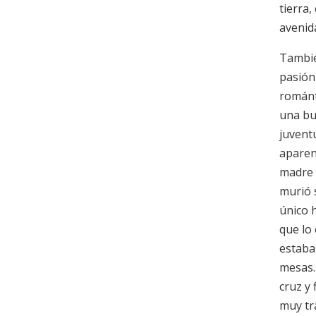
tierra,
avenid
Tambié
pasión
románt
una bu
juvent
aparen
madre 
murió 
único h
que lo
estaba
mesas.
cruz y
muy tr