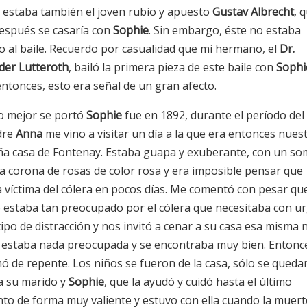
a estaba también el joven rubio y apuesto
Gustav Albrecht
, 
espués se casaría con
Sophie
. Sin embargo, éste no estaba
do al baile. Recuerdo por casualidad que mi hermano, el
Dr.
der Lutteroth
, bailó la primera pieza de este baile con
Sophi
entonces, esto era señal de un gran afecto.
 mejor se portó
Sophie
fue en 1892, durante el período del 
dre
Anna
me vino a visitar un día a la que era entonces nues
a casa de Fontenay. Estaba guapa y exuberante, con un s
a corona de rosas de color rosa y era imposible pensar que
a víctima del cólera en pocos días. Me comentó con pesar qu
 estaba tan preocupado por el cólera que necesitaba con u
ipo de distracción y nos invitó a cenar a su casa esa misma 
o estaba nada preocupada y se encontraba muy bien. Entonc
ó de repente. Los niños se fueron de la casa, sólo se queda
la su marido y
Sophie
, que la ayudó y cuidó hasta el último
o de forma muy valiente y estuvo con ella cuando la muert