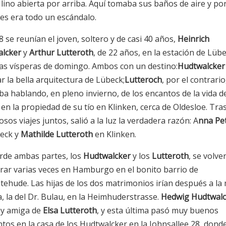
 lino abierta por arriba. Aquí tomaba sus baños de aire y po
es era todo un escándalo.
 se reunían el joven, soltero y de casi 40 años,
Heinrich
lcker
y
Arthur Lutteroth
, de 22 años, en la estación de Lübe
las vísperas de domingo. Ambos con un destino:
Hudtwalcker
r la bella arquitectura de Lübeck;
Lutteroch
, por el contrario
ba hablando, en pleno invierno, de los encantos de la vida d
en la propiedad de su tío en Klinken, cerca de Oldesloe. Tra
os viajes juntos, salió a la luz la verdadera razón: A
nna Pet
eck y
Mathilde Lutteroth
en Klinken.
rde ambas partes, los
Hudtwalcker
y los
Lutteroth
, se volve
rar varias veces en Hamburgo en el bonito barrio de
tehude. Las hijas de los dos matrimonios irían después a la
, la del Dr. Bulau, en la Heimhuderstrasse.
Hedwig Hudtwalc
y amiga de
Elsa Lutteroth
, y esta última pasó muy buenos
os en la casa de los Hudtwalcker en la Johnsallee 28, dond