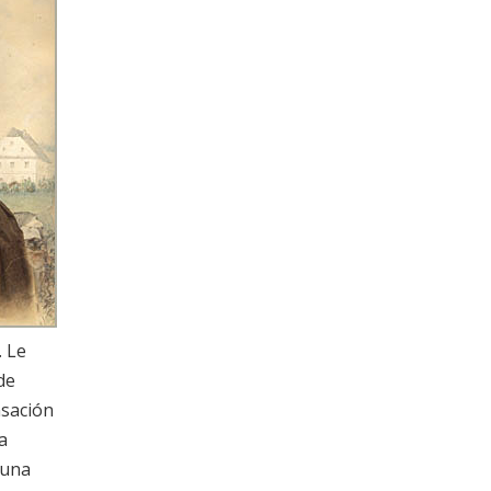
 Le
de
nsación
a
 una