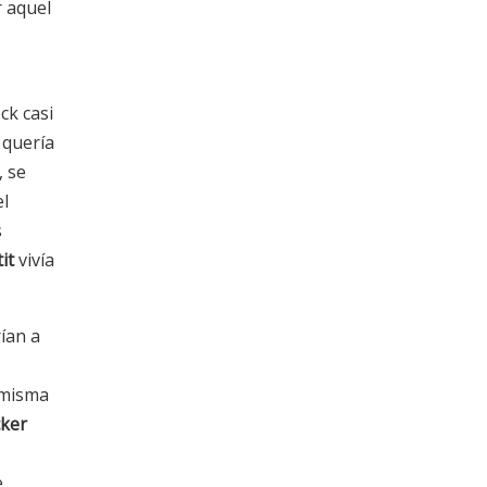
r aquel
ck casi
quería
, se
el
s
it
vivía
rían a
 misma
ker
e