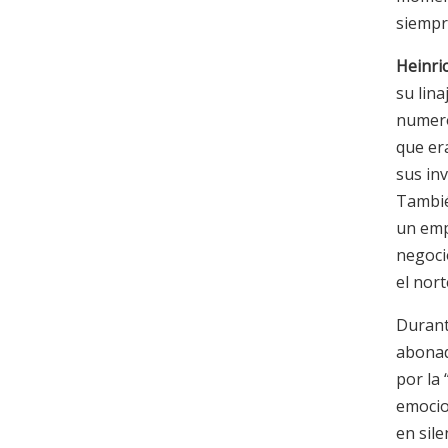
siempr
Heinri
su lina
numero
que er
sus in
También
un emp
negoci
el nort
Durant
abonad
por la
emocio
en sil