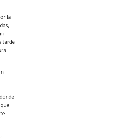
or la
adas,
mi
 tarde
ora
én
 donde
 que
nte