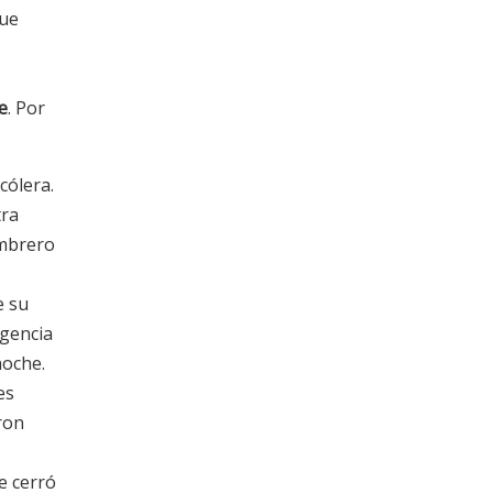
que
e
. Por
cólera.
tra
ombrero
e su
rgencia
noche.
es
ron
e cerró