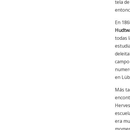
tela de
entonc
En 1868
Hudtwa
todas 
estudia
deleita
campo 
numeros
en Lüb
Más ta
encont
Herves
escuela
era mu
moment