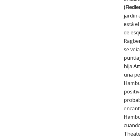
(Fiedle
jardín
está el
de esq
Ragben
se veía
puntia
hija
Am
una pe
Hambu
positiv
probab
encant
Hambur
cuando 
Theate