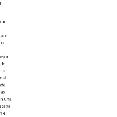
s
gran
mpre
una
mejor
ndo
 su
mal
nde
has
on una
estaba
n el