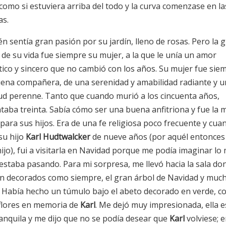
 como si estuviera arriba del todo y la curva comenzase en la
as.
n sentía gran pasión por su jardín, lleno de rosas. Pero la 
 de su vida fue siempre su mujer, a la que le unía un amor
ico y sincero que no cambió con los años. Su mujer fue sie
ena compañera, de una serenidad y amabilidad radiante y 
ud perenne. Tanto que cuando murió a los cincuenta años,
taba treinta. Sabía cómo ser una buena anfitriona y fue la 
para sus hijos. Era de una fe religiosa poco frecuente y cua
su hijo
Karl Hudtwalcker
de nueve años (por aquél entonces
ijo), fui a visitarla en Navidad porque me podía imaginar lo 
 estaba pasando. Para mi sorpresa, me llevó hacia la sala do
n decorados como siempre, el gran árbol de Navidad y muc
 Había hecho un túmulo bajo el abeto decorado en verde, c
 flores en memoria de
Karl
. Me dejó muy impresionada, ella 
anquila y me dijo que no se podía desear que
Karl
volviese; e