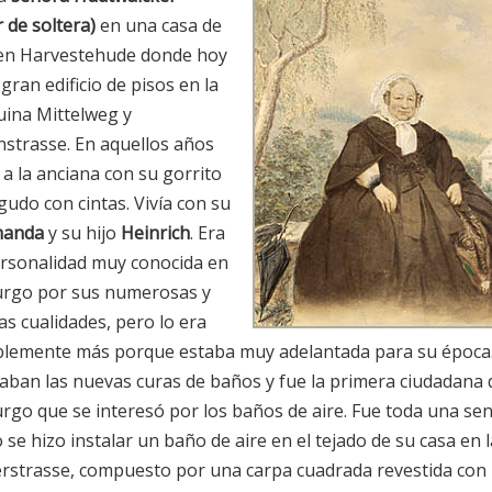
r de soltera)
en una casa de
 en Harvestehude donde hoy
 gran edificio de pisos en la
uina Mittelweg y
strasse. En aquellos años
 a la anciana con su gorrito
gudo con cintas. Vivía con su
anda
y su hijo
Heinrich
. Era
rsonalidad muy conocida en
rgo por sus numerosas y
as cualidades, pero lo era
lemente más porque estaba muy adelantada para su época.
aban las nuevas curas de baños y fue la primera ciudadana 
go que se interesó por los baños de aire. Fue toda una se
se hizo instalar un baño de aire en el tejado de su casa en l
rstrasse, compuesto por una carpa cuadrada revestida con