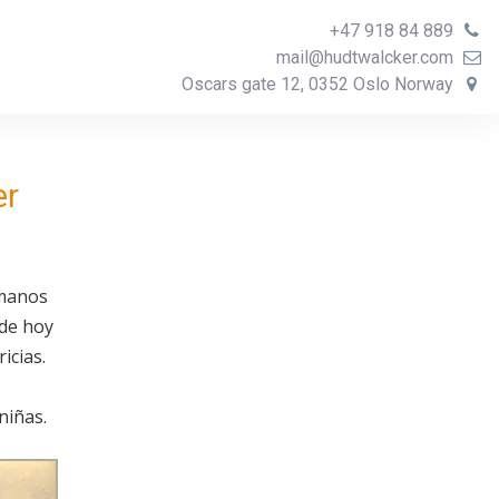
+47 918 84 889
mail@hudtwalcker.com
Oscars gate 12, 0352 Oslo Norway
er
rmanos
de hoy
icias.
niñas.