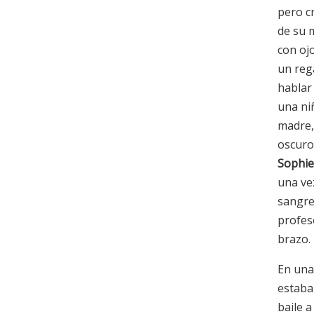
pero c
de su 
con oj
un rega
hablar
una ni
madre, 
oscuro
Sophie
una vez
sangre
profes
brazo.
En una
estaba
baile a